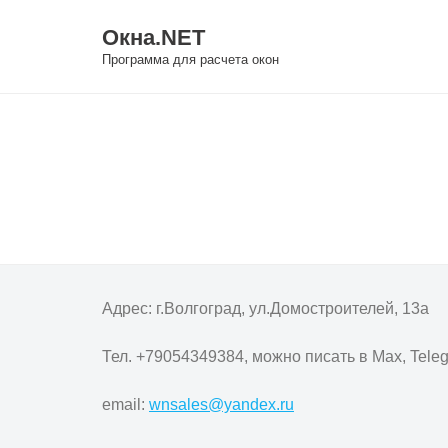
Skip
Окна.NET
to
Программа для расчета окон
content
Адрес: г.Волгоград, ул.Домостроителей, 13а
Тел. +79054349384, можно писать в Max, Tele
email:
wnsales@yandex.ru